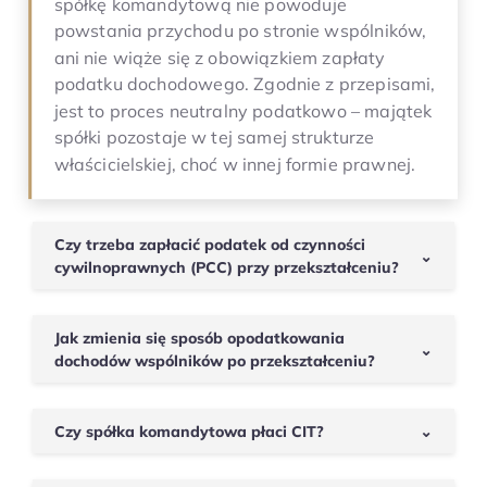
spółkę komandytową nie powoduje
powstania przychodu po stronie wspólników,
ani nie wiąże się z obowiązkiem zapłaty
podatku dochodowego. Zgodnie z przepisami,
jest to proces neutralny podatkowo – majątek
spółki pozostaje w tej samej strukturze
właścicielskiej, choć w innej formie prawnej.
Czy trzeba zapłacić podatek od czynności
⌄
cywilnoprawnych (PCC) przy przekształceniu?
Nie. Przekształcenie spółki jawnej w
komandytową nie podlega opodatkowaniu
Jak zmienia się sposób opodatkowania
⌄
PCC. Wyjątkiem byłaby sytuacja, w której do
dochodów wspólników po przekształceniu?
spółki wnoszone są dodatkowe wkłady – ale
W spółce komandytowej, podobnie jak w
samo przekształcenie, bez zmian
jawnej, podatnikami podatku dochodowego
majątkowych, nie rodzi obowiązku zapłaty
Czy spółka komandytowa płaci CIT?
⌄
są wspólnicy, a nie sama spółka. Jednak po
podatku.
Tak. Od 2021 roku spółki komandytowe są
przekształceniu wspólnicy pełnią różne role: