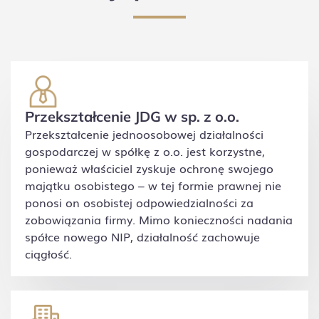
niższa od 60%
prognozowanego przeciętnego
wynagrodzenia miesięcznego. Podstawą
wymiaru składek na ubezpieczenie zdrowotne
jest kwota przeciętnego miesięcznego
wynagrodzenia w sektorze przedsiębiorstw w
czwartym kwartale roku poprzedniego,
włącznie z wypłatami z zysku.
Przekształcenie JDG w sp. z o.o.
Przekształcenie jednoosobowej działalności
gospodarczej w spółkę z o.o. jest korzystne,
ponieważ właściciel zyskuje ochronę swojego
majątku osobistego – w tej formie prawnej nie
ponosi on osobistej odpowiedzialności za
zobowiązania firmy. Mimo konieczności nadania
spółce nowego NIP, działalność zachowuje
ciągłość.