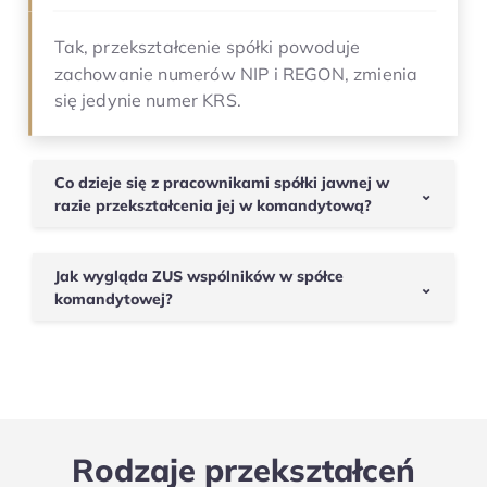
Tak, przekształcenie spółki powoduje
zachowanie numerów NIP i REGON, zmienia
się jedynie numer KRS.
Co dzieje się z pracownikami spółki jawnej w
⌄
razie przekształcenia jej w komandytową?
Przekształcenie spółki osobowej w inną spółkę
prawa handlowego jest przykładem sukcesji
Jak wygląda ZUS wspólników w spółce
⌄
uniwersalnej. Oznacza to, że na następcę
komandytowej?
prawnego przechodzą wszystkie prawa i
Zarówno komplementariusz, jak i
obowiązki poprzednika. Pracownicy spółki
komandytariusz mają obowiązek zgłosić się
jawnej powinni zostać zawiadomieni o
do ubezpieczeń społecznych i zdrowotnych od
przekształceniu, ale nie trzeba podpisywać z
dnia wpisu spółki do KRS. Podstawę wymiaru
nimi nowych umów.
składek na ubezpieczenia społeczne stanowi
Rodzaje przekształceń
zadeklarowana kwota, która nie może być