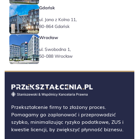
Gdańsk
ul. Jana z Kolna 11,
80-864 Gdańsk
Wrocław
ul. Swobodna 1,
50-088 Wrocław
Przekształcenie firmy to złożony proces.
Pomagamy go zaplanować i przeprowadzić
szybko, minimalizując ryzyko podatkowe, ZUS i
kwestie licencji, by zwiększyć płynność biznesu.